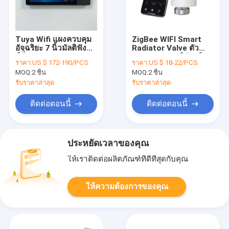
Tuya Wifi แผงควบคุม
ZigBee WIFI Smart
อัจฉริยะ 7 นิ้วมัลติฟัง
Radiator Valve ตัว
ก์ชั่น BLE Music Wall
ควบคุมอุณหภูมิอัจฉริยะ
ราคา:
US $ 172-190/PCS
ราคา:
US $ 18-22/PCS
Smart Zigbee
ที่ตั้งโปรแกรมได้แบบ
MOQ:
2 ชิ้น
MOQ:
2 ชิ้น
Gateway
ดิจิตอล
รับราคาล่าสุด
รับราคาล่าสุด
ติดต่อตอนนี้
ติดต่อตอนนี้
ประหยัดเวลาของคุณ
ให้เราติดต่อผลิตภัณฑ์ที่ดีที่สุดกับคุณ
ให้ความต้องการของคุณ