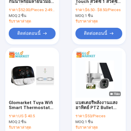
กันน้ำพร้อมลายนิ้วมือ
Touch สวิตช์ 1 สวิตช์
ทัวร์โรงงาน
และรหัสผ่าน
ไฟอัจฉริยะ Gang พร้อม
ราคา:
$52.00/Pieces 2-499 Pieces
ราคา:
$6.50 - $8.50/Pieces
รีโมทคอนโทรล
MOQ:
2 ชิ้น
MOQ:
1 ชิ้น
ควบคุมคุณภาพ
รับราคาล่าสุด
รับราคาล่าสุด
ติดต่อเรา
ติดต่อตอนนี้
ติดต่อตอนนี้
ข่าว
ทุกกรณี
ความปลอดภัย สมาร์ทโฮม
ล็อคประตูอัจฉริยะ Tuya
Glomarket Tuya Wifi
แบตเตอรี่พลังงานแสง
Smart Thermostat
อาทิตย์ PTZ Bullet
Tuya ฉลาด สวิตช์
Electric Floor
Camera Tuya Smart
ราคา:
US $ 40.5
ราคา:
$53/Pieces
Heating
PIR Motion WiFi 2MP
Tuya ฉลาด กล้อง
MOQ:
2 ชิ้น
MOQ:
1 ชิ้น
Programmable
CCTV Security IP
433mhz เทอร์โมสตัท
Camera
รับราคาล่าสุด
รับราคาล่าสุด