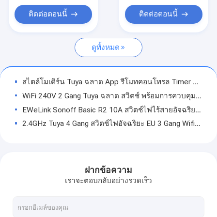
เซนเซอร์ปลุกอัจฉริยะ
ติดต่อตอนนี้
ติดต่อตอนนี้
ซ็อกเก็ตปลั๊กอัจฉริยะ
ดูทั้งหมด
ออดวิดีโออัจฉริยะ
WiFi สมาร์ทเทอร์โมสตัท
สไตล์โมเดิร์น Tuya ฉลาด App รีโมทคอนโทรล Timer Wall Socket ยอดนิยม Uk Standard ฉลาด Socket
เครื่องตรวจจับควันอัจฉริยะ
WiFi 240V 2 Gang Tuya ฉลาด สวิตช์ พร้อมการควบคุมด้วยเสียงของ Google Alexa
EWeLink Sonoff Basic R2 10A สวิตช์ไฟไร้สายอัจฉริยะ Wifi 1 Gang
ไฟ LED อัจฉริยะ WiFi
2.4GHz Tuya 4 Gang สวิตช์ไฟอัจฉริยะ EU 3 Gang Wifi Light สวิตช์
มอเตอร์ม่านอัจฉริยะ
ODM 1200W หน้าจอสัมผัสสวิตช์ไฟอัจฉริยะ Wifi ฉลาด Wall Touch
แผงโค้ง Tuya ฉลาด สวิตช์ สวิตช์ไฟไร้สายพร้อม Google Assistant ในตัว
Tuya Zigbee เกตเวย์
สีดำ 600W Tuya ฉลาด สวิตช์ สวิตช์กระจกเทมเปอร์ 86x86
ฝากข้อความ
เครื่องใช้ในบ้านอัจฉริยะ
120 * 74 มม. Wifi สมาร์ทสวิตช์ไฟติดผนังแผงกระจก 250V
เราจะตอบกลับอย่างรวดเร็ว
10A 4 สวิตช์ Zigbee แก๊งค์ 120 * 74 มม. สวิตช์ไฟติดผนังบ้านอัจฉริยะ
เครื่องให้อาหารสัตว์เลี้ยงอัจฉริยะ
สมาร์ทโฮม Uk ตัวจับเวลามาตรฐานสัมผัสสวิตช์ผนังอัจฉริยะควบคุมเวลาสวิตช์ไฟหลอดไฟ