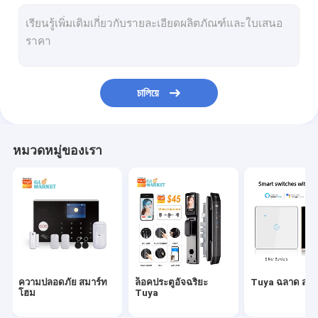
เซนเซอร์ปลุกอัจฉริยะ
ซ็อกเก็ตปลั๊กอัจฉริยะ
ออดวิดีโออัจฉริยะ
চালিয়ে
WiFi สมาร์ทเทอร์โมสตัท
เครื่องตรวจจับควันอัจฉริยะ
หมวดหมู่ของเรา
ไฟ LED อัจฉริยะ WiFi
มอเตอร์ม่านอัจฉริยะ
Tuya Zigbee เกตเวย์
เครื่องใช้ในบ้านอัจฉริยะ
ความปลอดภัย สมาร์ท
ล็อคประตูอัจฉริยะ
Tuya ฉลาด สวิต
เครื่องให้อาหารสัตว์เลี้ยงอัจฉริยะ
โฮม
Tuya