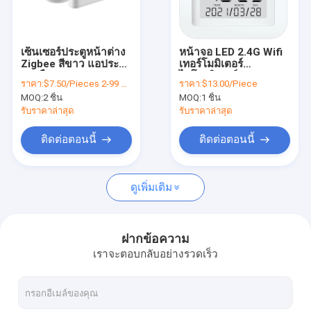
ทัวร์โรงงาน
ควบคุมคุณภาพ
เซ็นเซอร์ประตูหน้าต่าง
หน้าจอ LED 2.4G Wifi
Zigbee สีขาว แอประ
เทอร์โมมิเตอร์
ติดต่อเรา
บบเตือนประตู Wifi
ไฮโกรมิเตอร์ ฉลาด
ราคา:
$7.50/Pieces 2-99 Pieces
ราคา:
$13.00/Piece
รีโมทคอนโทรล
Hygrometer Alexa
MOQ:
2 ชิ้น
MOQ:
1 ชิ้น
ข่าว
รับราคาล่าสุด
รับราคาล่าสุด
ทุกกรณี
ติดต่อตอนนี้
ติดต่อตอนนี้
ดูเพิ่มเติม
ความปลอดภัย สมาร์ทโฮม
ล็อคประตูอัจฉริยะ Tuya
ฝากข้อความ
เราจะตอบกลับอย่างรวดเร็ว
Tuya ฉลาด สวิตช์
Tuya ฉลาด กล้อง