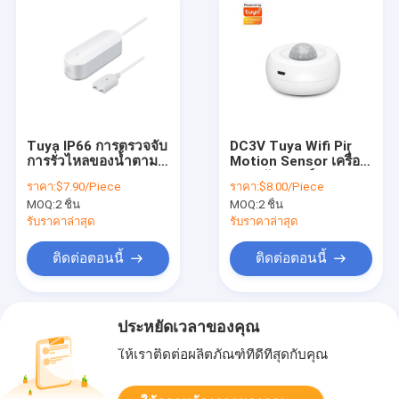
Tuya IP66 การตรวจจับ
DC3V Tuya Wifi Pir
การรั่วไหลของน้ำตามก
Motion Sensor เครื่อง
ระแส ฉลาดlife Water
ตรวจจับมนุษย์ ฉลาด
ราคา:
$7.90/Piece
ราคา:
$8.00/Piece
Sensor
Alarm Sensor
MOQ:
2 ชิ้น
MOQ:
2 ชิ้น
รับราคาล่าสุด
รับราคาล่าสุด
ติดต่อตอนนี้
ติดต่อตอนนี้
ประหยัดเวลาของคุณ
ให้เราติดต่อผลิตภัณฑ์ที่ดีที่สุดกับคุณ