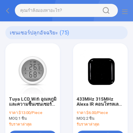
เซนเซอร์ปลุกอัจฉริยะ
(75)
Tuya LCD Wifi อุณหภูมิ
433MHz 315MHz
และความชื้นเซนเซอร์
Alexa IR คอนโทรลเลอร์
Amazon Alexa /
ฉลาด Life Ir Universal
ราคา:
$13.00/Piece
ราคา:
$6.00/Piece
Google Assistant
รีโมทคอนโทรล
MOQ:
1 ชิ้น
MOQ:
2 ชิ้น
รับราคาล่าสุด
รับราคาล่าสุด