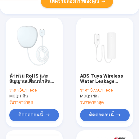
ให้ความต้องการของคุณ
น้ำท่วม RoHS และ
ABS Tuya Wireless
สัญญาณเตือนน้ำล้น
Water Leakage
Tuya Water Leak
Detector สัญญาณ
ราคา:
$8/Piece
ราคา:
$7.50/Piece
Sensor 2.4GHz
เตือนอัจฉริยะ เซนเซอร์
MOQ:
1 ชิ้น
MOQ:
1 ชิ้น
AAA Battery
รับราคาล่าสุด
รับราคาล่าสุด
ติดต่อตอนนี้
ติดต่อตอนนี้