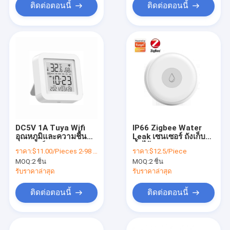
ติดต่อตอนนี้
ติดต่อตอนนี้
DC5V 1A Tuya Wifi
IP66 Zigbee Water
อุณหภูมิและความชื้น
Leak เซนเซอร์ ถังเก็บ
เซนเซอร์ ฉลาด Alarm
น้ำไร้สาย Overflow
ราคา:
$11.00/Pieces 2-98 Pieces
ราคา:
$12.5/Piece
Sensor
Alarm
MOQ:
2 ชิ้น
MOQ:
2 ชิ้น
รับราคาล่าสุด
รับราคาล่าสุด
ติดต่อตอนนี้
ติดต่อตอนนี้