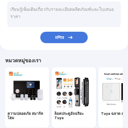
เซนเซอร์ปลุกอัจฉริยะ
ซ็อกเก็ตปลั๊กอัจฉริยะ
ออดวิดีโออัจฉริยะ
চালিয়ে
WiFi สมาร์ทเทอร์โมสตัท
เครื่องตรวจจับควันอัจฉริยะ
หมวดหมู่ของเรา
ไฟ LED อัจฉริยะ WiFi
มอเตอร์ม่านอัจฉริยะ
Tuya Zigbee เกตเวย์
เครื่องใช้ในบ้านอัจฉริยะ
ความปลอดภัย สมาร์ท
ล็อคประตูอัจฉริยะ
Tuya ฉลาด สวิต
เครื่องให้อาหารสัตว์เลี้ยงอัจฉริยะ
โฮม
Tuya