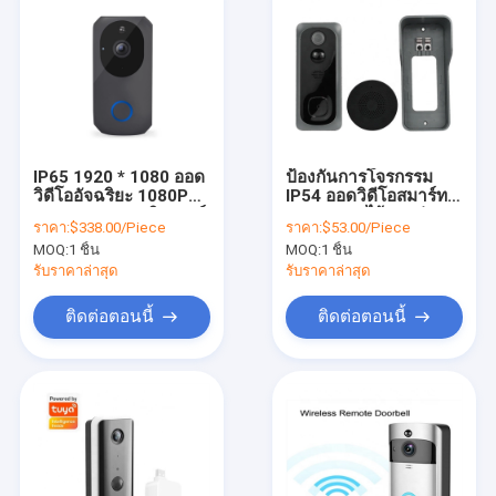
IP65 1920 * 1080 ออด
ป้องกันการโจรกรรม
วิดีโออัจฉริยะ 1080P
IP54 ออดวิดีโอสมาร์ท
การควบคุมแอปอินเตอร์
1080p Hd ไร้สายช่อง
ราคา:
$338.00/Piece
ราคา:
$53.00/Piece
คอมสองทาง
มอง Cam Door Bell
MOQ:
1 ชิ้น
MOQ:
1 ชิ้น
รับราคาล่าสุด
รับราคาล่าสุด
ติดต่อตอนนี้
ติดต่อตอนนี้
บ้าน
ผลิตภัณฑ์
เกี่ยวกับเรา