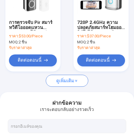
ทัวร์โรงงาน
ควบคุมคุณภาพ
การตรวจจับ Pir สมาร์
720P 2.4GHz ความ
ทวิดีโอออดแหวน
ปลอดภัยสมาร์ทโฮมออด
ติดต่อเรา
1080p Hd ไร้สายช่อง
วิดีโอไร้สายแบบเรียล
ราคา:
$53.00/Piece
ราคา:
$37.00/Piece
มอง Cam Door Bell
ไทม์
MOQ:
2 ชิ้น
MOQ:
2 ชิ้น
ข่าว
รับราคาล่าสุด
รับราคาล่าสุด
ทุกกรณี
ติดต่อตอนนี้
ติดต่อตอนนี้
ดูเพิ่มเติม
ความปลอดภัย สมาร์ทโฮม
ล็อคประตูอัจฉริยะ Tuya
ฝากข้อความ
เราจะตอบกลับอย่างรวดเร็ว
Tuya ฉลาด สวิตช์
Tuya ฉลาด กล้อง