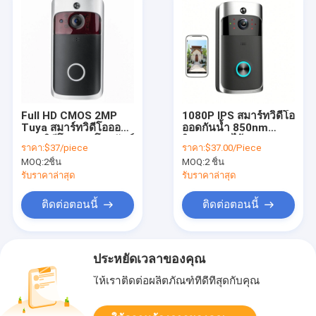
Full HD CMOS 2MP
1080P IPS สมาร์ทวิดีโอ
Tuya สมาร์ทวิดีโอออด
ออดกันน้ำ 850nm
Wifi วิดีโอประตูโทรศัพท์
อินฟราเรดไร้สาย Ring
ราคา:
$37/piece
ราคา:
$37.00/Piece
Two Way Talk
Bell
MOQ:
2ชิ้น
MOQ:
2 ชิ้น
รับราคาล่าสุด
รับราคาล่าสุด
ติดต่อตอนนี้
ติดต่อตอนนี้
ประหยัดเวลาของคุณ
ให้เราติดต่อผลิตภัณฑ์ที่ดีที่สุดกับคุณ