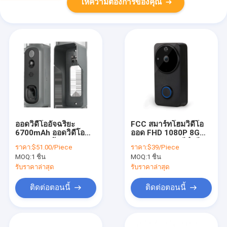
ให้ความต้องการของคุณ
ออดวิดีโออัจฉริยะ
FCC สมาร์ทโฮมวิดีโอ
6700mAh ออดวิดีโอ
ออด FHD 1080P 8G
1080p 2 พร้อม Night
16G 32G 64G สีดำสี
ราคา:
$51.00/Piece
ราคา:
$39/Piece
Vision
ขาว
MOQ:
1 ชิ้น
MOQ:
1 ชิ้น
รับราคาล่าสุด
รับราคาล่าสุด
ติดต่อตอนนี้
ติดต่อตอนนี้