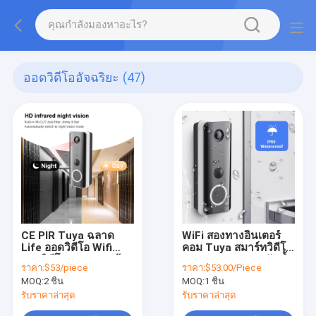
ออดวิดีโออัจฉริยะ
(47)
CE PIR Tuya ฉลาด
WiFi สองทางอินเตอร์
Life ออดวิดีโอ Wifi
คอม Tuya สมาร์ทวิดีโอ
ออดวิดีโอ Full HD พร้อม
ออด 1080P IP65 กันน้ำ
ราคา:
$53/piece
ราคา:
$53.00/Piece
Chime
MOQ:
2 ชิ้น
MOQ:
1 ชิ้น
รับราคาล่าสุด
รับราคาล่าสุด