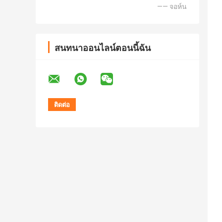
—— จอห์น
สนทนาออนไลน์ตอนนี้ฉัน