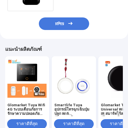
চালিয়ে
แนะนำผลิตภัณฑ์
Glomarket Tuya Wifi
Smartlife Tuya
Glomarket Tu
4G ระบบเตือนภัยการ
อุปกรณ์โทรฉุกเฉินปุ่ม
Universal WiFi
รักษาความปลอดภัย
ปลุก Wifi
IR สมาร์ทไร้สาย
อัจฉริยะ Google Alexa
รีโมทคอนโทรลปุ่ม Sos
รีโมทคอนโทรล
สร้างขึ้นในไซเรน
Panic สำหรับผู้สูงอายุ
ร่วมกับ Google 
ราคาดีที่สุด
ราคาดีที่สุด
ราคาดีที่ส
สำหรับบ้านอัจฉร