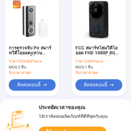
การตรวจจับ Pir สมาร์
FCC สมาร์ทโฮมวิดีโอ
ทวิดีโอออดแหวน
ออด FHD 1080P 8G
1080p Hd ไร้สายช่อง
16G 32G 64G สีดำสี
ราคา:
$53.00/Piece
ราคา:
$39/Piece
มอง Cam Door Bell
ขาว
MOQ:
2 ชิ้น
MOQ:
1 ชิ้น
รับราคาล่าสุด
รับราคาล่าสุด
ติดต่อตอนนี้
ติดต่อตอนนี้
ประหยัดเวลาของคุณ
ให้เราติดต่อผลิตภัณฑ์ที่ดีที่สุดกับคุณ