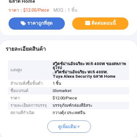
ฉลาด Home
ราคา：$12.00/Piece
MOQ：1 ชิ้น
ราคาถูกที่สุด
ติดต่อตอนนี้
รายละเอียดสินค้า
สวิตช์ม่านอัจฉริยะ Wifi 400W ของสหภาพ
ยุโรป
แสงสูง
,
,
สวิตช์ม่านอัจฉริยะ Wifi 400W
Tuya Alexa Security ฉลาด Home
จำนวนสั่งซื้อขั้นต่ำ
1 ชิ้น
ชื่อแบรนด์
Glomarket
ราคา
$12.00/Piece
รายละเอียดการบรรจุ
บรรจุภัณฑ์กล่องสีอิสระ
สถานที่กำเนิด
กวางตุ้ง ประเทศจีน
ดูเพิ่มเติม