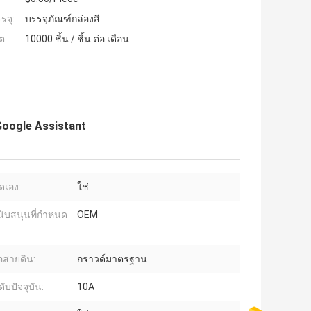
รจุ:
บรรจุภัณฑ์กล่องสี
ต:
10000 ชิ้น / ชิ้น ต่อ เดือน
 Google Assistant
ดเอง:
ใช่
ับสนุนที่กำหนด
OEM
อสายดิน:
กราวด์มาตรฐาน
ดับปัจจุบัน:
10A