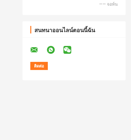
—— จอห์น
สนทนาออนไลน์ตอนนี้ฉัน