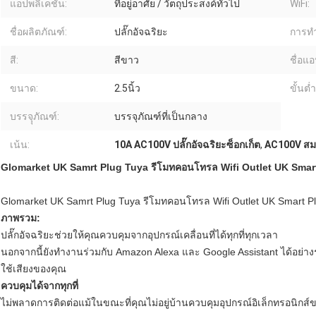
แอปพลิเคชัน:
ที่อยู่อาศัย / วัตถุประสงค์ทั่วไป
WiFi:
ชื่อผลิตภัณฑ์:
ปลั๊กอัจฉริยะ
การท
สี:
สีขาว
ชื่อแอ
ขนาด:
2.5นิ้ว
ขั้นต่ำ
บรรจุุภัณฑ์:
บรรจุภัณฑ์ที่เป็นกลาง
เน้น:
10A AC100V ปลั๊กอัจฉริยะซ็อกเก็ต
,
AC100V สมา
Glomarket UK Samrt Plug Tuya รีโมทคอนโทรล Wifi Outlet UK Smart
Glomarket UK Samrt Plug Tuya รีโมทคอนโทรล Wifi Outlet UK Smart Pl
ภาพรวม:
ปลั๊กอัจฉริยะช่วยให้คุณควบคุมจากอุปกรณ์เคลื่อนที่ได้ทุกที่ทุกเวลา
นอกจากนี้ยังทำงานร่วมกับ Amazon Alexa และ Google Assistant ได้อย่าง
ใช้เสียงของคุณ
ควบคุมได้จากทุกที่
ไม่พลาดการติดต่อแม้ในขณะที่คุณไม่อยู่บ้านควบคุมอุปกรณ์อิเล็กทรอนิกส์