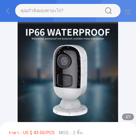
2
/
7
ราคา：US $ 43-50/PCS
MOQ：2 ชิ้น