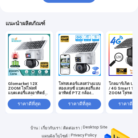
แนะนำผลิตภัณฑ์
Glomarket 12X
โฟรสเตอร์แสงสว่างแบบ
โกลมาร์เก็ต Ubo
ZOOM ไฟโฟลท์
สองเลนซ์ แบตเตอรี่แสง
/ 4G Smart 12
แบตเตอรี่แสงอาทิตย์
อาทิตย์ PTZ กล้อง
ZOOM โฟรตแส
PTZ 6MP กล้องสมาร์ท
6MP Smart Wifi 4G
แบตเตอรี่แสงอาท
Wifi / 4G Ubox กล้อง
กล้อง PTZ ความ
PTZ กล้อง 6MP
ราคาดีที่สุด
ราคาดีที่สุด
ราคาดีที่ส
รักษาความปลอดภัย
ปลอดภัย
กล้องตรวจจับมนุ
Desktop Site
บ้าน
เกี่ยวกับเรา
ติดต่อเรา
Privacy Policy
แผนผังเว็บไซต์