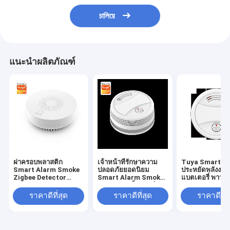
চালিয়ে
แนะนำผลิตภัณฑ์
ฝาครอบพลาสติก
เจ้าหน้าที่รักษาความ
Tuya Smart H
Smart Alarm Smoke
ปลอดภัยยอดนิยม
ประหยัดพลังงาน
Zigbee Detector
Smart Alarm Smoke
แบตเตอรี่ พาวเว
Tuya App Control
Detector เซ็นเซอร์
ซัพพลาย แอพมือ
Household Sensor
เตือนควันอิสระสำหรับ
Push Wifi Smo
ราคาดีที่สุด
ราคาดีที่สุด
ราคาดีที่ส
Home Fire Security
Detector
Protect