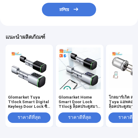
চালিয়ে
แนะนำผลิตภัณฑ์
Glomarket Tuya
Glomarket Home
โกลมาร์เก็ต สไต
Ttlock Smart Digital
Smart Door Lock
Tuya แอพคอน
Keyless Door Lock ซิลิ
Ttlock ล็อคประตูสมาร์
ล็อคประตูสมาร์ท 
นเดอร์ล็อค รวมรหัส
ทลายนิ้วมือ บัตรกุญแจ
มือรหัสผ่าน บ้าน
ผ่านและบัตร ล็อค
Unlock ปรับกระบอก
โรงแรม อพาร์ทเ
ราคาดีที่สุด
ราคาดีที่สุด
ราคาดีที่ส
อิเล็กทรอนิกส์ ซิลินเดอร์
ยูโร Smart Lock Tuya
อิเล็กทรอนิกส์ ปุ
ล็อคสมาร์ท
App ล็อคประตู
สมาร์ทล็อค