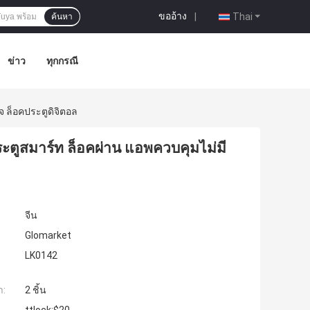
ขออ้าง
|
Thai
ค้นหา
ข่าว
ทุกกรณี
จ ล็อคประตูดิจิตอล
ะตูสมาร์ท ล็อคผ่าน แอพควบคุมไม่มี
จีน
Glomarket
LK0142
ำ:
2 ชิ้น