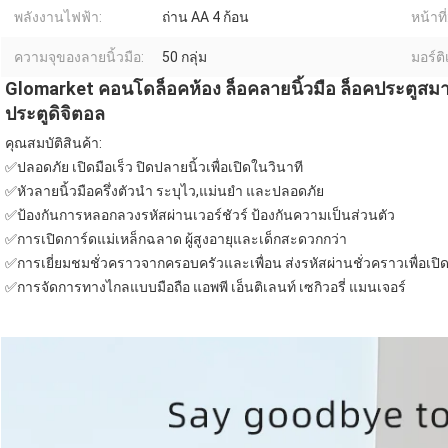
พลังงานไฟฟ้า:
ถ่าน AA 4 ก้อน
หน้าที่
ความจุของลายนิ้วมือ:
50 กลุ่ม
มอร์ติ
Glomarket คอนโดล็อคห้อง ล็อคลายนิ้วมือ ล็อคประตูสมา
ประตูดิจิตอล
คุณสมบัติสินค้า:
✅
ปลอดภัย เปิดมือเร็ว ปิดปลายนิ้วเพื่อเปิดในวินาที
✅
หัวลายนิ้วมือครึ่งตัวนํา ระบุไว,แม่นยํา และปลอดภัย
✅
ป้องกันการหลอกลวงรหัสผ่านเวอร์ชัวร์ ป้องกันความเป็นส่วนตัว
✅
การเปิดการ์ดแม่เหล็กฉลาด ผู้สูงอายุและเด็กสะดวกกว่า
✅
การเยี่ยมชมชั่วคราวจากครอบครัวและเพื่อน ส่งรหัสผ่านชั่วคราวเพื่อเปิ
✅
การจัดการทางไกลแบบมือถือ แอพพี เอ็นติเลนท์ เซกิวอรี่ แมนเจอร์