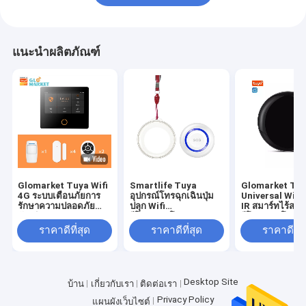
แนะนำผลิตภัณฑ์
Glomarket Tuya Wifi
Smartlife Tuya
Glomarket Tu
4G ระบบเตือนภัยการ
อุปกรณ์โทรฉุกเฉินปุ่ม
Universal WiFi
รักษาความปลอดภัย
ปลุก Wifi
IR สมาร์ทไร้สาย
อัจฉริยะ Google Alexa
รีโมทคอนโทรลปุ่ม Sos
รีโมทคอนโทรล
สร้างขึ้นในไซเรน
Panic สำหรับผู้สูงอายุ
ร่วมกับ Google 
ราคาดีที่สุด
ราคาดีที่สุด
ราคาดีที่ส
สำหรับบ้านอัจฉร
Desktop Site
บ้าน
เกี่ยวกับเรา
ติดต่อเรา
Privacy Policy
แผนผังเว็บไซต์