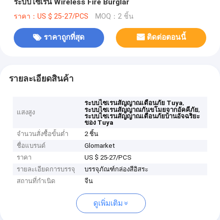
ระบบไซเรน Wireless Fire Burglar
ราคา：US $ 25-27/PCS
MOQ：2 ชิ้น
ราคาถูกที่สุด
ติดต่อตอนนี้
รายละเอียดสินค้า
,
ระบบไซเรนสัญญาณเตือนภัย Tuya
,
ระบบไซเรนสัญญาณกันขโมยจากอัคคีภัย
แสงสูง
ระบบไซเรนสัญญาณเตือนภัยบ้านอัจฉริยะ
ของ Tuya
จำนวนสั่งซื้อขั้นต่ำ
2 ชิ้น
ชื่อแบรนด์
Glomarket
ราคา
US $ 25-27/PCS
รายละเอียดการบรรจุ
บรรจุภัณฑ์กล่องสีอิสระ
สถานที่กำเนิด
จีน
ดูเพิ่มเติม