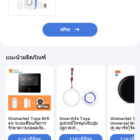
চালিয়ে
แนะนำผลิตภัณฑ์
Glomarket Tuya Wifi
Smartlife Tuya
Glomarket Tu
4G ระบบเตือนภัยการ
อุปกรณ์โทรฉุกเฉินปุ่ม
Universal WiFi
รักษาความปลอดภัย
ปลุก Wifi
IR สมาร์ทไร้สาย
อัจฉริยะ Google Alexa
รีโมทคอนโทรลปุ่ม Sos
รีโมทคอนโทรล
สร้างขึ้นในไซเรน
Panic สำหรับผู้สูงอายุ
ร่วมกับ Google 
ราคาดีที่สุด
ราคาดีที่สุด
ราคาดีที่ส