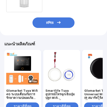
চালিয়ে
แนะนำผลิตภัณฑ์
Glomarket Tuya Wifi
Smartlife Tuya
Glomarket Tu
4G ระบบเตือนภัยการ
อุปกรณ์โทรฉุกเฉินปุ่ม
Universal WiFi
รักษาความปลอดภัย
ปลุก Wifi
IR สมาร์ทไร้สาย
อัจฉริยะ Google Alexa
รีโมทคอนโทรลปุ่ม Sos
รีโมทคอนโทรล
สร้างขึ้นในไซเรน
Panic สำหรับผู้สูงอายุ
ร่วมกับ Google 
ราคาดีที่สุด
ราคาดีที่สุด
ราคาดีที่ส