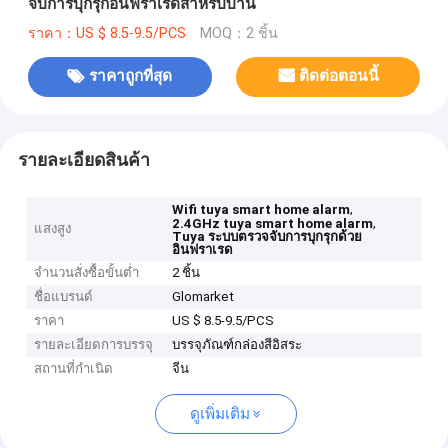
จับการบุกรุกอินฟราเรดสำหรับบ้าน
ราคา：US $ 8.5-9.5/PCS
MOQ：2 ชิ้น
ราคาถูกที่สุด
ติดต่อตอนนี้
รายละเอียดสินค้า
,
Wifi tuya smart home alarm
,
2.4GHz tuya smart home alarm
แสงสูง
Tuya ระบบตรวจจับการบุกรุกด้วย
อินฟราเรด
จำนวนสั่งซื้อขั้นต่ำ
2 ชิ้น
ชื่อแบรนด์
Glomarket
ราคา
US $ 8.5-9.5/PCS
รายละเอียดการบรรจุ
บรรจุภัณฑ์กล่องสีอิสระ
สถานที่กำเนิด
จีน
ดูเพิ่มเติม